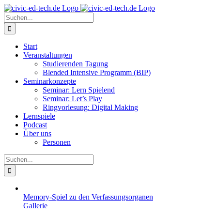
Zum
Instagram
Stiftung
PH
Podcast
Inhalt
Ludwigsburg
Suche
springen
nach:
Start
Veranstaltungen
Studierenden Tagung
Blended Intensive Programm (BIP)
Seminarkonzepte
Seminar: Lern Spielend
Seminar: Let’s Play
Ringvorlesung: Digital Making
Lernspiele
Podcast
Über uns
Personen
Suche
nach:
Memory-Spiel zu den Verfassungsorganen
Gallerie