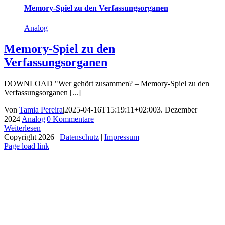
Memory-Spiel zu den Verfassungsorganen
Analog
Memory-Spiel zu den
Verfassungsorganen
DOWNLOAD "Wer gehört zusammen? – Memory-Spiel zu den
Verfassungsorganen [...]
Von
Tamia Pereira
|
2025-04-16T15:19:11+02:00
3. Dezember
2024
|
Analog
|
0 Kommentare
Weiterlesen
Copyright 2026 |
Datenschutz
|
Impressum
Instagram
Stiftung
PH
Podcast
Page load link
Ludwigsburg
Nach
oben